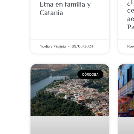
¿
Etna en familia y
ce
Catania
ae
P
Noelia y Virginia
09/06/2024
Noel
CÓRDOBA