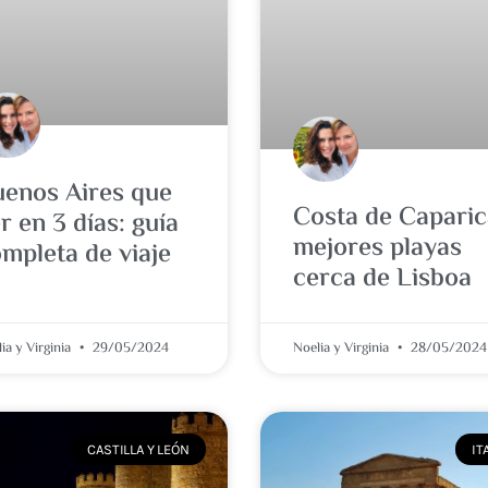
enos Aires que
Costa de Caparic
r en 3 días: guía
mejores playas
mpleta de viaje
cerca de Lisboa
ia y Virginia
29/05/2024
Noelia y Virginia
28/05/2024
CASTILLA Y LEÓN
IT