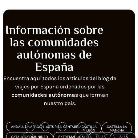
Información sobre
las comunidades
autónomas de
España
Encuentra aquí todos los artículos del blog de
viajes por España ordenados por las
comunidades autónomas
que forman
nuestro país.
ANDALUCÍA
ARAGÓN
ASTURIAS
CANTABRIA
CASTILLA
CASTILLA LA
Y LEÓN
MANCHA
CATALUÑA
COMUNIDAD
EXTREMADURA
GALICIA
ISLAS
ISLAS