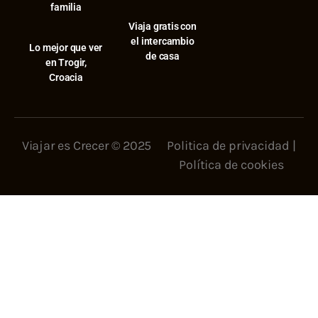
familia
Viaja gratis con
el intercambio
⁠Lo mejor que ver
de casa
en Trogir,
Croacia
Viajar es Crecer © 2025
Politica de privacidad
|
Política de cookies