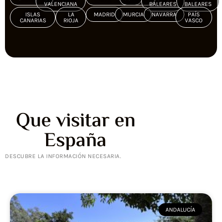
VALENCIANA
BALEARES
BALEARES
ISLAS
LA
MADRID
MURCIA
NAVARRA
PAÍS
CANARIAS
RIOJA
VASCO
Que visitar en
España
DESCUBRE LA INFORMACIÓN NECESARIA.
ANDALUCÍA