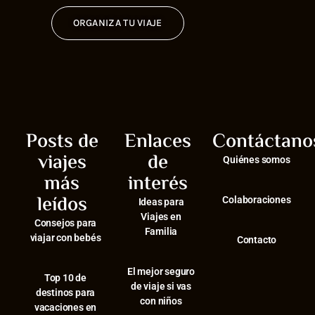
ORGANIZA TU VIAJE
Posts de
Enlaces
Contáctano
viajes
de
Quiénes somos
más
interés
leídos
Colaboraciones
Ideas para
Viajes en
Consejos para
Familia
viajar con bebés
Contacto
El mejor seguro
⁠Top 10 de
de viaje si vas
destinos para
con niños
vacaciones en