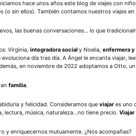
 iniciamos hace unos años este blog de viajes con niñ
 (o sin ellos). También contamos nuestros viajes en 
uevos, las buenas conversaciones… lo que tradiciona
s: Virginia,
integradora social
y Noelia,
enfermera y 
 evoluciona día tras día. A Ángel le encanta viajar, 
Además, en noviembre de 2022 adoptamos a Otto, un t
gran
familia
.
sabiduría y felicidad. Consideramos que
viajar
es uno d
a, lectura, música, naturaleza…no tiene precio.
Viajar
soro y enriquecernos mutuamente. ¿Nos acompañas?