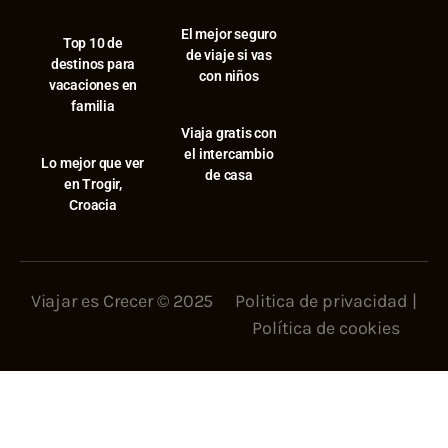
El mejor seguro
⁠Top 10 de
de viaje si vas
destinos para
con niños
vacaciones en
familia
Viaja gratis con
el intercambio
⁠Lo mejor que ver
de casa
en Trogir,
Croacia
Viajar es Crecer © 2025
Politica de privacidad
|
Política de cookies