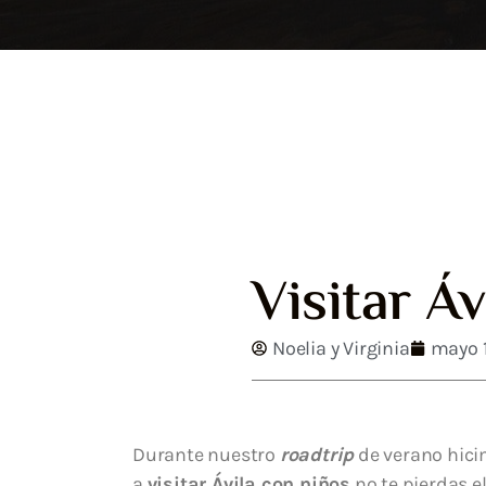
Visitar Á
Noelia y Virginia
mayo 
Durante nuestro
roadtrip
de verano hici
a
visitar Ávila con niños
no te pierdas el