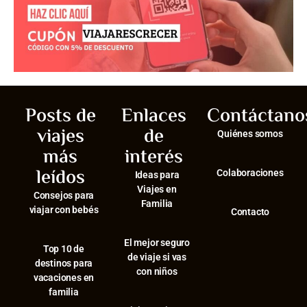
Posts de
Enlaces
Contáctano
viajes
de
Quiénes somos
más
interés
leídos
Colaboraciones
Ideas para
Viajes en
Consejos para
Familia
viajar con bebés
Contacto
El mejor seguro
⁠Top 10 de
de viaje si vas
destinos para
con niños
vacaciones en
familia