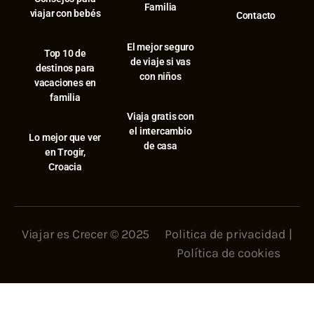
Familia
viajar con bebés
Contacto
El mejor seguro
⁠Top 10 de
de viaje si vas
destinos para
con niños
vacaciones en
familia
Viaja gratis con
el intercambio
⁠Lo mejor que ver
de casa
en Trogir,
Croacia
Viajar es Crecer © 2025
Politica de privacidad
|
Política de cookies