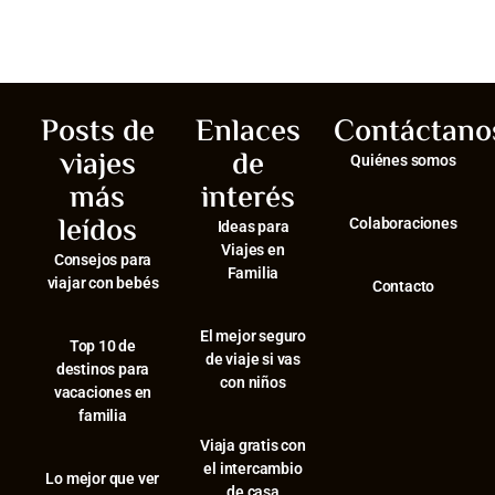
Posts de
Enlaces
Contáctano
viajes
de
Quiénes somos
más
interés
leídos
Colaboraciones
Ideas para
Viajes en
Consejos para
Familia
viajar con bebés
Contacto
El mejor seguro
⁠Top 10 de
de viaje si vas
destinos para
con niños
vacaciones en
familia
Viaja gratis con
el intercambio
⁠Lo mejor que ver
de casa