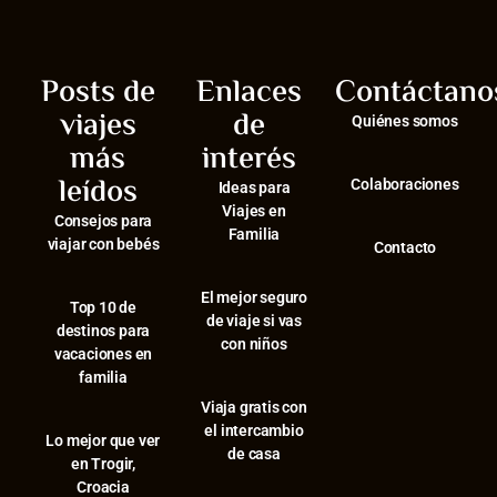
Posts de
Enlaces
Contáctano
viajes
de
Quiénes somos
más
interés
leídos
Colaboraciones
Ideas para
Viajes en
Consejos para
Familia
viajar con bebés
Contacto
El mejor seguro
⁠Top 10 de
de viaje si vas
destinos para
con niños
vacaciones en
familia
Viaja gratis con
el intercambio
⁠Lo mejor que ver
de casa
en Trogir,
Croacia