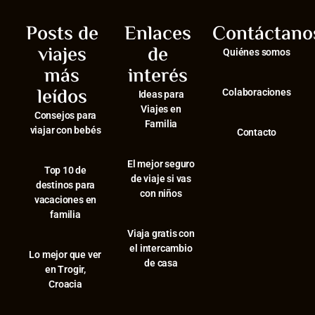
Posts de
Enlaces
Contáctano
viajes
de
Quiénes somos
más
interés
leídos
Colaboraciones
Ideas para
Viajes en
Consejos para
Familia
viajar con bebés
Contacto
El mejor seguro
⁠Top 10 de
de viaje si vas
destinos para
con niños
vacaciones en
familia
Viaja gratis con
el intercambio
⁠Lo mejor que ver
de casa
en Trogir,
Croacia