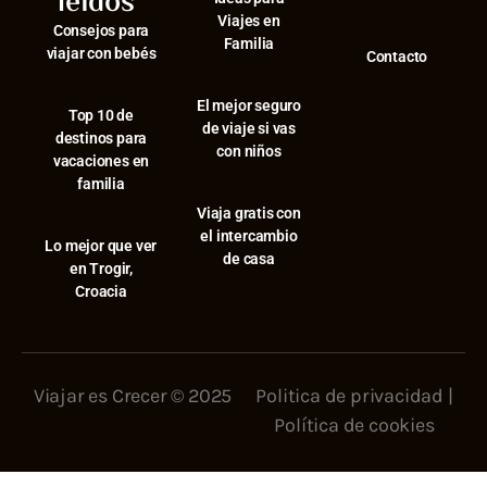
leídos
Viajes en
Consejos para
Familia
viajar con bebés
Contacto
El mejor seguro
⁠Top 10 de
de viaje si vas
destinos para
con niños
vacaciones en
familia
Viaja gratis con
el intercambio
⁠Lo mejor que ver
de casa
en Trogir,
Croacia
Viajar es Crecer © 2025
Politica de privacidad
|
Política de cookies