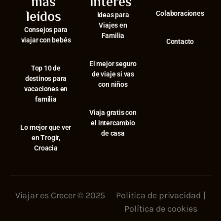
más
interés
leídos
Colaboraciones
Ideas para
Viajes en
Consejos para
Familia
viajar con bebés
Contacto
El mejor seguro
⁠Top 10 de
de viaje si vas
destinos para
con niños
vacaciones en
familia
Viaja gratis con
el intercambio
⁠Lo mejor que ver
de casa
en Trogir,
Croacia
Viajar es Crecer © 2025
Politica de privacidad
|
Política de cookies