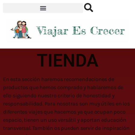
TIENDA
En esta sección haremos recomendaciones de
productos que hemos comprado y hablaremos de
ello siguiendo nuestro criterio de honestidad y
responsabilidad. Para nosotras son muy útiles en los
diferentes viajes que hacemos ya que ocupan poco
espacio, tienen un uso versátil y aportan educación
transversal. También os pueden servir de inspiración