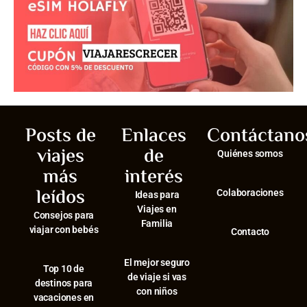
Posts de
Enlaces
Contáctano
viajes
de
Quiénes somos
más
interés
leídos
Colaboraciones
Ideas para
Viajes en
Consejos para
Familia
viajar con bebés
Contacto
El mejor seguro
⁠Top 10 de
de viaje si vas
destinos para
con niños
vacaciones en