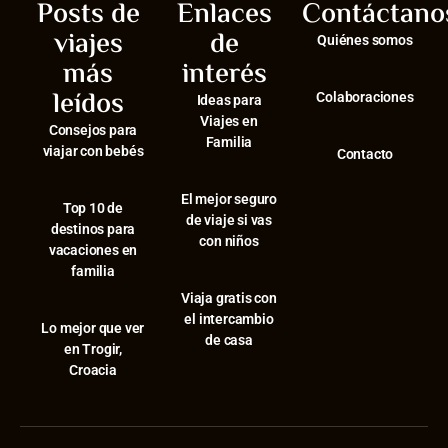
Posts de
Enlaces
Contáctano
viajes
de
Quiénes somos
más
interés
leídos
Colaboraciones
Ideas para
Viajes en
Consejos para
Familia
viajar con bebés
Contacto
El mejor seguro
⁠Top 10 de
de viaje si vas
destinos para
con niños
vacaciones en
familia
Viaja gratis con
el intercambio
⁠Lo mejor que ver
de casa
en Trogir,
Croacia