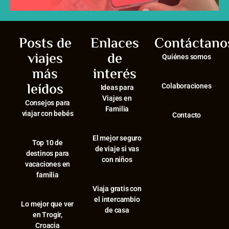
Posts de
Enlaces
Contáctano
viajes
de
Quiénes somos
más
interés
leídos
Colaboraciones
Ideas para
Viajes en
Consejos para
Familia
viajar con bebés
Contacto
El mejor seguro
⁠Top 10 de
de viaje si vas
destinos para
con niños
vacaciones en
familia
Viaja gratis con
el intercambio
⁠Lo mejor que ver
de casa
en Trogir,
Croacia