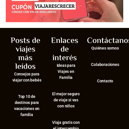
Posts de
Enlaces
Contáctano
viajes
de
Quiénes somos
más
interés
leídos
Colaboraciones
Ideas para
Viajes en
Consejos para
Familia
viajar con bebés
Contacto
El mejor seguro
⁠Top 10 de
de viaje si vas
destinos para
con niños
vacaciones en
familia
Viaja gratis con
el intercambio