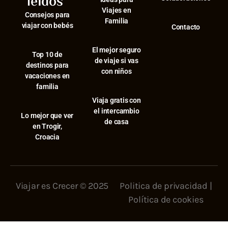
leídos
Viajes en
Consejos para
Familia
viajar con bebés
Contacto
El mejor seguro
⁠Top 10 de
de viaje si vas
destinos para
con niños
vacaciones en
familia
Viaja gratis con
el intercambio
⁠Lo mejor que ver
de casa
en Trogir,
Croacia
Viajar es Crecer © 2025
Politica de privacidad
|
Política de cookies