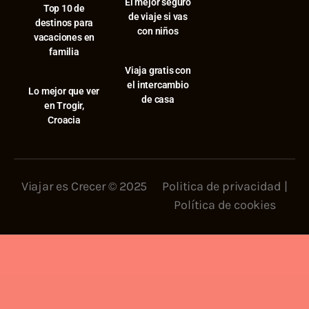
El mejor seguro
⁠Top 10 de
de viaje si vas
destinos para
con niños
vacaciones en
familia
Viaja gratis con
el intercambio
⁠Lo mejor que ver
de casa
en Trogir,
Croacia
Viajar es Crecer © 2025
Politica de privacidad
|
Política de cookies