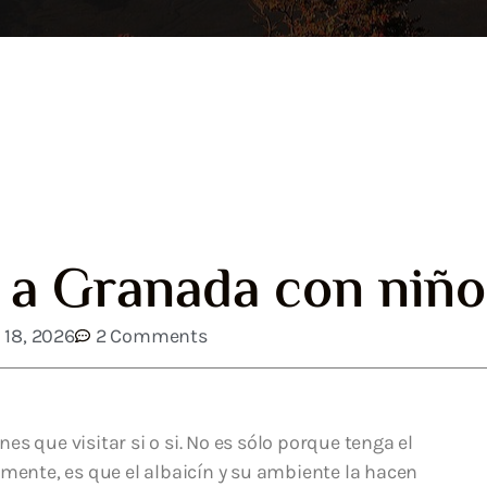
 a Granada con niño
 18, 2026
2 Comments
s que visitar si o si. No es sólo porque tenga el
nte, es que el albaicín y su ambiente la hacen