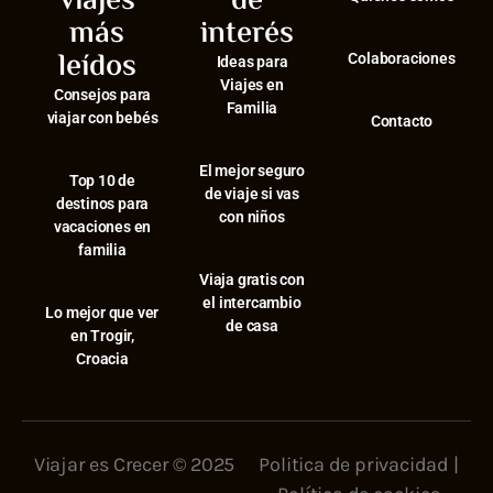
viajes
de
más
interés
leídos
Colaboraciones
Ideas para
Viajes en
Consejos para
Familia
viajar con bebés
Contacto
El mejor seguro
⁠Top 10 de
de viaje si vas
destinos para
con niños
vacaciones en
familia
Viaja gratis con
el intercambio
⁠Lo mejor que ver
de casa
en Trogir,
Croacia
Viajar es Crecer © 2025
Politica de privacidad
|