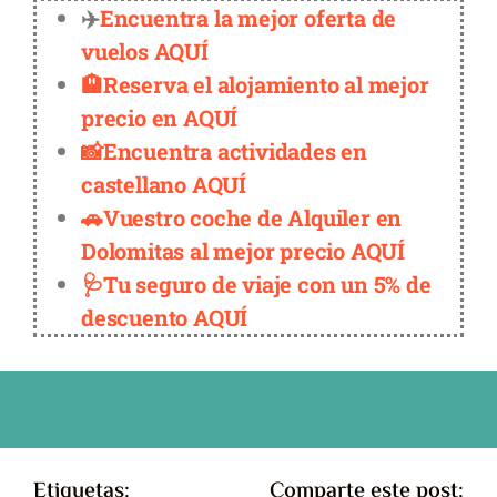
✈️
Encuentra la mejor oferta de
vuelos AQUÍ
🏨Reserva el alojamiento al mejor
precio en AQUÍ
📸Encuentra actividades en
castellano AQUÍ
🚗Vuestro coche de Alquiler en
Dolomitas al mejor precio AQUÍ
🩺Tu seguro de viaje con un 5% de
descuento AQUÍ
Etiquetas:
Comparte este post: