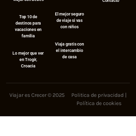
Contacto
El mejor seguro
⁠Top 10 de
de viaje si vas
destinos para
con niños
vacaciones en
familia
Viaja gratis con
el intercambio
⁠Lo mejor que ver
de casa
en Trogir,
Croacia
Viajar es Crecer © 2025
Politica de privacidad
|
Política de cookies