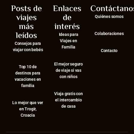
Posts de
Enlaces
Contáctano
viajes
de
Quiénes somos
más
interés
leídos
Colaboraciones
Ideas para
Viajes en
Consejos para
Familia
viajar con bebés
Contacto
El mejor seguro
⁠Top 10 de
de viaje si vas
destinos para
con niños
vacaciones en
familia
Viaja gratis con
el intercambio
⁠Lo mejor que ver
de casa
en Trogir,
Croacia