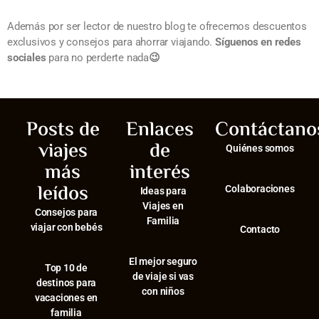
Además por ser lector de nuestro blog te ofrecemos descuentos
exclusivos y consejos para ahorrar viajando.
Síguenos en redes
sociales
para no perderte nada
😉
Posts de
Enlaces
Contáctano
viajes
de
Quiénes somos
más
interés
leídos
Colaboraciones
Ideas para
Viajes en
Consejos para
Familia
viajar con bebés
Contacto
El mejor seguro
⁠Top 10 de
de viaje si vas
destinos para
con niños
vacaciones en
familia