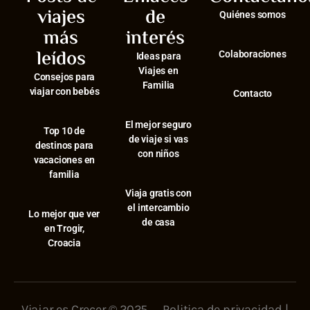
viajes
de
Quiénes somos
más
interés
leídos
Colaboraciones
Ideas para
Viajes en
Consejos para
Familia
viajar con bebés
Contacto
El mejor seguro
⁠Top 10 de
de viaje si vas
destinos para
con niños
vacaciones en
familia
Viaja gratis con
el intercambio
⁠Lo mejor que ver
de casa
en Trogir,
Croacia
Viajar es Crecer © 2025
Politica de privacidad
|