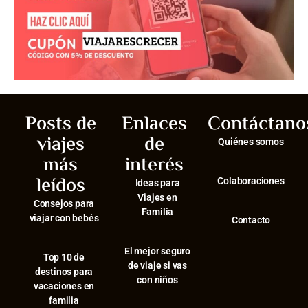
Posts de
Enlaces
Contáctano
viajes
de
Quiénes somos
más
interés
leídos
Colaboraciones
Ideas para
Viajes en
Consejos para
Familia
viajar con bebés
Contacto
El mejor seguro
⁠Top 10 de
de viaje si vas
destinos para
con niños
vacaciones en
familia