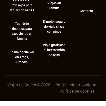
Viajes en
Consejos para
Familia
viajar con bebés
Contacto
El mejor seguro
⁠Top 10 de
de viaje si vas
destinos para
con niños
vacaciones en
familia
Viaja gratis con
el intercambio
⁠Lo mejor que ver
de casa
en Trogir,
Croacia
Viajar es Crecer © 2025
Politica de privacidad
|
Política de cookies