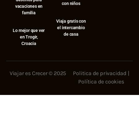
con niños
vacaciones en
familia
Viaja gratis con
el intercambio
⁠Lo mejor que ver
de casa
en Trogir,
Croacia
Viajar es Crecer © 2025
Politica de privacidad
|
Política de cookies