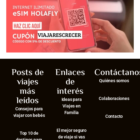
Posts de
Enlaces
Contáctano
viajes
de
Quiénes somos
más
interés
leídos
Colaboraciones
Ideas para
Viajes en
Consejos para
Familia
viajar con bebés
Contacto
El mejor seguro
⁠Top 10 de
de viaje si vas
destinos para