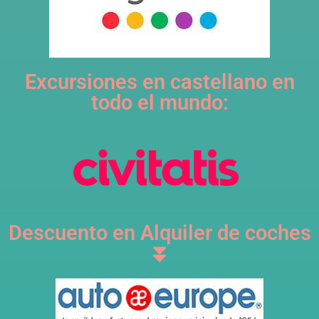
Excursiones en castellano en
todo el mundo:
Descuento en Alquiler de coches
⏬