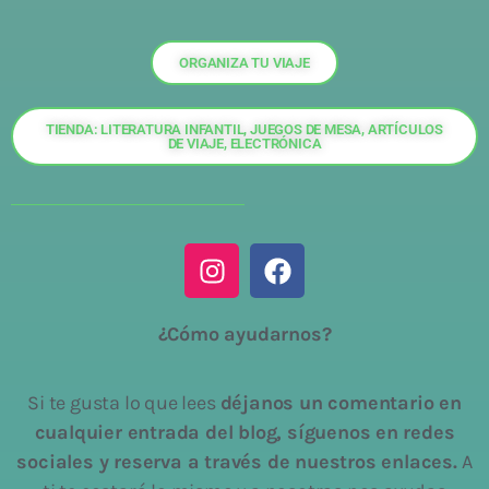
ORGANIZA TU VIAJE
TIENDA: LITERATURA INFANTIL, JUEGOS DE MESA, ARTÍCULOS
DE VIAJE, ELECTRÓNICA
¿Cómo ayudarnos?
Si te gusta lo que lees
déjanos un comentario en
cualquier entrada del blog, síguenos en redes
sociales y reserva a través de nuestros enlaces.
A