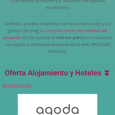
ti te costará lo mismo y a nosotras nos ayudas
muchísimo.
También, puedes colaborar con la construcción y los
gastos del blog si
compras desde este
enlace de
amazon.
A ti te costará al
mismo precio
y a nosotras
nos ayuda a continuar elaborando la web. ¡MUCHAS
GRACIAS!
Oferta Alojamiento y Hoteles ⏬
Booking.com