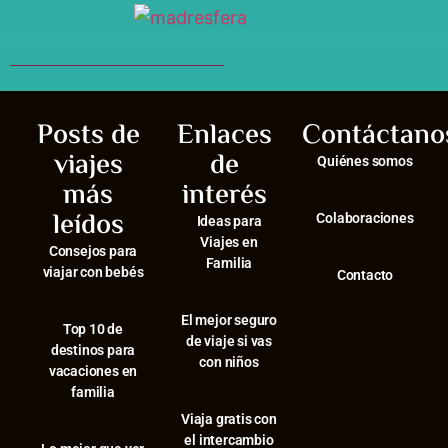
Posts de
Enlaces
Contáctano
viajes
de
Quiénes somos
más
interés
leídos
Colaboraciones
Ideas para
Viajes en
Consejos para
Familia
viajar con bebés
Contacto
El mejor seguro
⁠Top 10 de
de viaje si vas
destinos para
con niños
vacaciones en
familia
Viaja gratis con
el intercambio