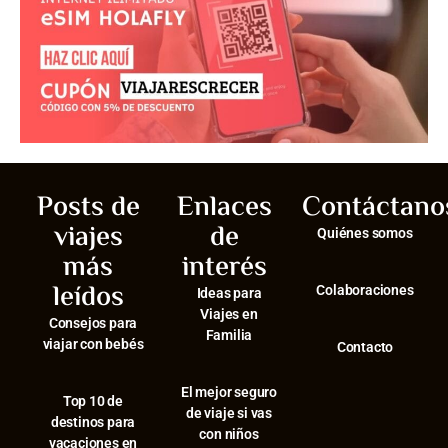
Posts de
Enlaces
Contáctano
viajes
de
Quiénes somos
más
interés
leídos
Colaboraciones
Ideas para
Viajes en
Consejos para
Familia
viajar con bebés
Contacto
El mejor seguro
⁠Top 10 de
de viaje si vas
destinos para
con niños
vacaciones en