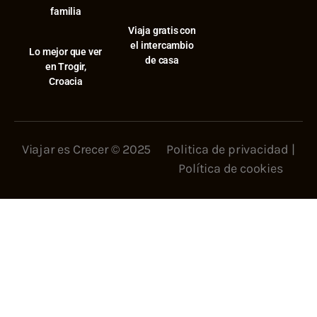
familia
Viaja gratis con
el intercambio
⁠Lo mejor que ver
de casa
en Trogir,
Croacia
Viajar es Crecer © 2025
Politica de privacidad
|
Política de cookies