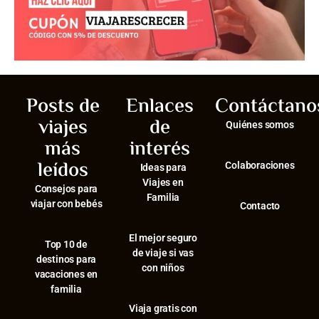
Posts de
Enlaces
Contáctano
viajes
de
Quiénes somos
más
interés
leídos
Colaboraciones
Ideas para
Viajes en
Consejos para
Familia
viajar con bebés
Contacto
El mejor seguro
⁠Top 10 de
de viaje si vas
destinos para
con niños
vacaciones en
familia
Viaja gratis con