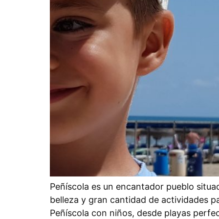
Peñíscola es un encantador pueblo situad
belleza y gran cantidad de actividades pa
Peñíscola con niños, desde playas perfe