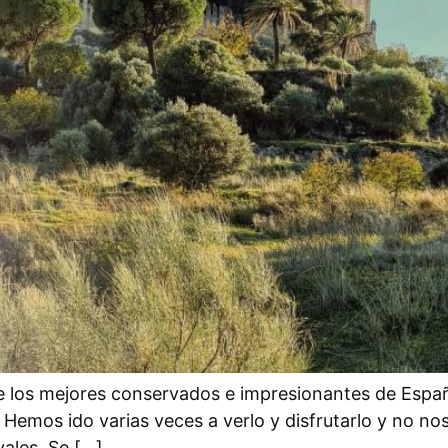
de los mejores conservados e impresionantes de Españ
 Hemos ido varias veces a verlo y disfrutarlo y no no
ales. Se […]