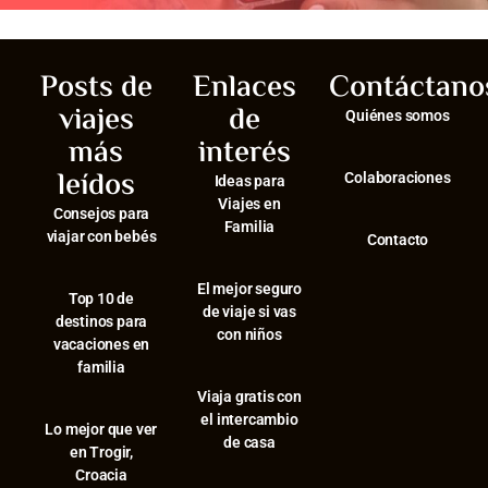
Posts de
Enlaces
Contáctano
viajes
de
Quiénes somos
más
interés
leídos
Colaboraciones
Ideas para
Viajes en
Consejos para
Familia
viajar con bebés
Contacto
El mejor seguro
⁠Top 10 de
de viaje si vas
destinos para
con niños
vacaciones en
familia
Viaja gratis con
el intercambio
⁠Lo mejor que ver
de casa
en Trogir,
Croacia