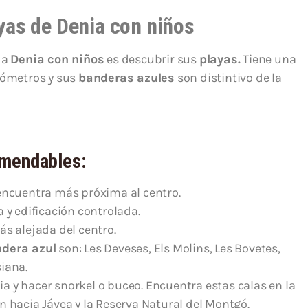
yas de Denia con niños
 a
Denia con niños
es descubrir sus
playas.
Tiene una
lómetros y sus
banderas azules
son distintivo de la
omendables:
e encuentra más próxima al centro.
a y edificación controlada.
ás alejada del centro.
dera azul
son: Les Deveses, Els Molins, Les Bovetes,
siana.
 y hacer snorkel o buceo. Encuentra estas calas en la
n hacia Jávea y la Reserva Natural del Montgó.