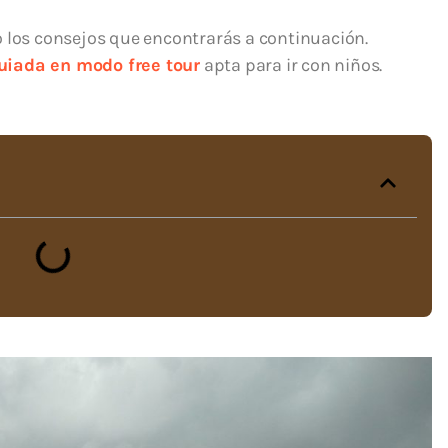
 los consejos que encontrarás a continuación.
guiada en modo free tour
apta para ir con niños.