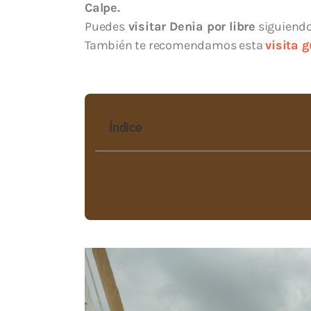
Calpe.
Puedes
visitar Denia por libre
siguiendo
También te recomendamos esta
visita 
Índice