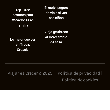
El mejor seguro
⁠Top 10 de
de viaje si vas
destinos para
con niños
vacaciones en
familia
Viaja gratis con
el intercambio
⁠Lo mejor que ver
de casa
en Trogir,
Croacia
Viajar es Crecer © 2025
Politica de privacidad
|
Política de cookies