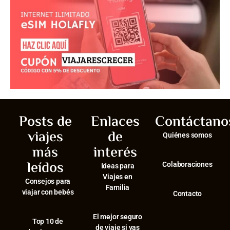
Posts de
Enlaces
Contáctano
viajes
de
Quiénes somos
más
interés
leídos
Colaboraciones
Ideas para
Viajes en
Consejos para
Familia
viajar con bebés
Contacto
El mejor seguro
⁠Top 10 de
de viaje si vas