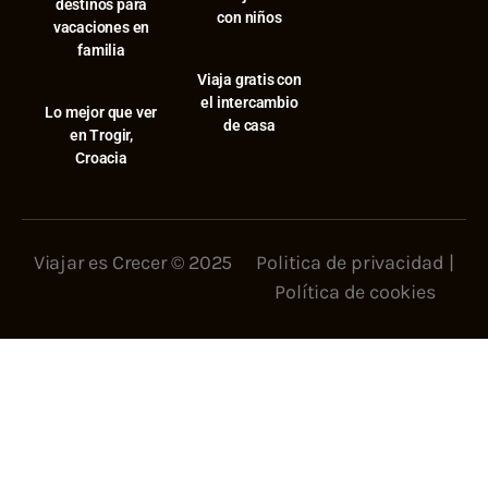
destinos para
con niños
vacaciones en
familia
Viaja gratis con
el intercambio
⁠Lo mejor que ver
de casa
en Trogir,
Croacia
Viajar es Crecer © 2025
Politica de privacidad
|
Política de cookies