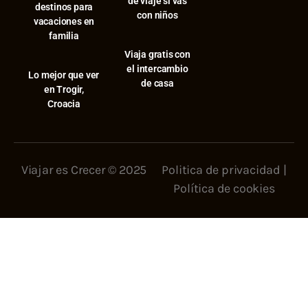
de viaje si vas
destinos para
con niños
vacaciones en
familia
Viaja gratis con
el intercambio
⁠Lo mejor que ver
de casa
en Trogir,
Croacia
Viajar es Crecer © 2025
Politica de privacidad
|
Política de cookies