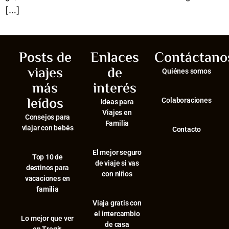
[…]
Posts de
Enlaces
Contáctano
viajes
de
Quiénes somos
más
interés
leídos
Colaboraciones
Ideas para
Viajes en
Consejos para
Familia
viajar con bebés
Contacto
El mejor seguro
⁠Top 10 de
de viaje si vas
destinos para
con niños
vacaciones en
familia
Viaja gratis con
el intercambio
⁠Lo mejor que ver
de casa