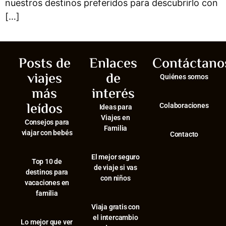
nuestros destinos preferidos para descubrirlo con
[…]
Posts de
Enlaces
Contáctano
viajes
de
Quiénes somos
más
interés
leídos
Colaboraciones
Ideas para
Viajes en
Consejos para
Familia
viajar con bebés
Contacto
El mejor seguro
⁠Top 10 de
de viaje si vas
destinos para
con niños
vacaciones en
familia
Viaja gratis con
el intercambio
⁠Lo mejor que ver