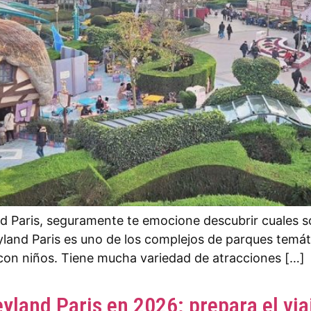
nd Paris, seguramente te emocione descubrir cuales s
eyland Paris es uno de los complejos de parques tem
 con niños. Tiene mucha variedad de atracciones […]
yland Paris en 2026: prepara el via