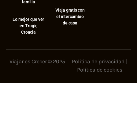
familia
Viaja gratis con
el intercambio
⁠Lo mejor que ver
de casa
en Trogir,
Croacia
Viajar es Crecer © 2025
Politica de privacidad
|
Política de cookies