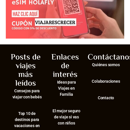
Posts de
Enlaces
Contáctano
viajes
de
Quiénes somos
más
interés
leídos
Colaboraciones
Ideas para
Viajes en
Consejos para
Familia
viajar con bebés
Contacto
El mejor seguro
⁠Top 10 de
de viaje si vas
destinos para
con niños
vacaciones en