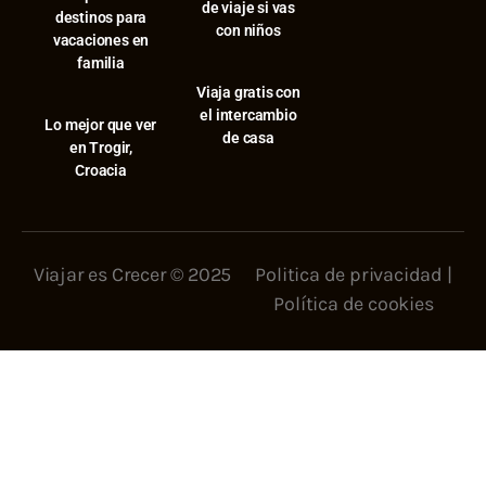
de viaje si vas
destinos para
con niños
vacaciones en
familia
Viaja gratis con
el intercambio
⁠Lo mejor que ver
de casa
en Trogir,
Croacia
Viajar es Crecer © 2025
Politica de privacidad
|
Política de cookies