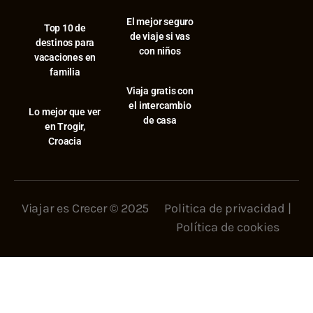
El mejor seguro
⁠Top 10 de
de viaje si vas
destinos para
con niños
vacaciones en
familia
Viaja gratis con
el intercambio
⁠Lo mejor que ver
de casa
en Trogir,
Croacia
Viajar es Crecer © 2025
Politica de privacidad
|
Política de cookies