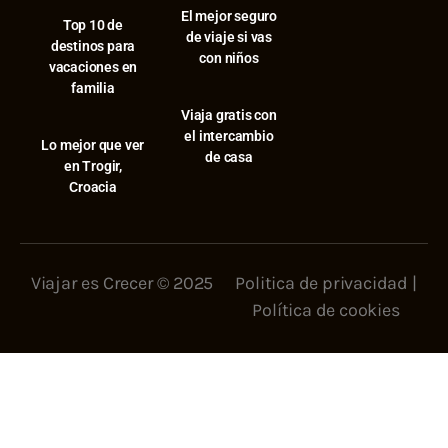
El mejor seguro
⁠Top 10 de
de viaje si vas
destinos para
con niños
vacaciones en
familia
Viaja gratis con
el intercambio
⁠Lo mejor que ver
de casa
en Trogir,
Croacia
Viajar es Crecer © 2025
Politica de privacidad
|
Política de cookies