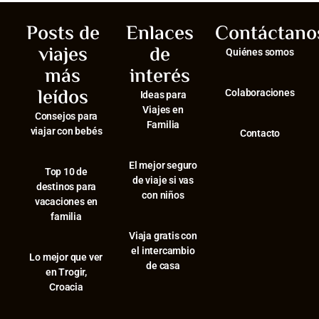
Posts de
Enlaces
Contáctano
viajes
de
Quiénes somos
más
interés
leídos
Colaboraciones
Ideas para
Viajes en
Consejos para
Familia
viajar con bebés
Contacto
El mejor seguro
⁠Top 10 de
de viaje si vas
destinos para
con niños
vacaciones en
familia
Viaja gratis con
el intercambio
⁠Lo mejor que ver
de casa
en Trogir,
Croacia