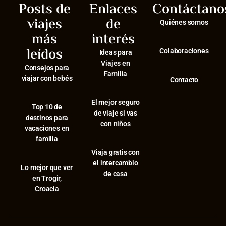
Posts de
Enlaces
Contáctano
viajes
de
Quiénes somos
más
interés
leídos
Colaboraciones
Ideas para
Viajes en
Consejos para
Familia
viajar con bebés
Contacto
El mejor seguro
⁠Top 10 de
de viaje si vas
destinos para
con niños
vacaciones en
familia
Viaja gratis con
el intercambio
⁠Lo mejor que ver
de casa
en Trogir,
Croacia