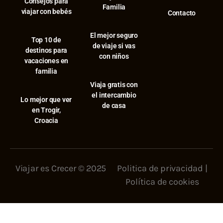
Consejos para
Familia
viajar con bebés
Contacto
El mejor seguro
⁠Top 10 de
de viaje si vas
destinos para
con niños
vacaciones en
familia
Viaja gratis con
el intercambio
⁠Lo mejor que ver
de casa
en Trogir,
Croacia
Viajar es Crecer © 2025
Politica de privacidad
|
Política de cookies