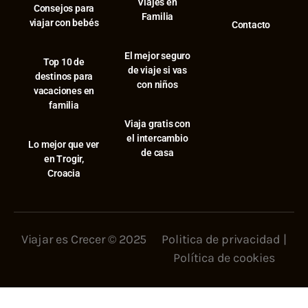
Viajes en
Consejos para
Familia
viajar con bebés
Contacto
El mejor seguro
⁠Top 10 de
de viaje si vas
destinos para
con niños
vacaciones en
familia
Viaja gratis con
el intercambio
⁠Lo mejor que ver
de casa
en Trogir,
Croacia
Viajar es Crecer © 2025
Politica de privacidad
|
Política de cookies