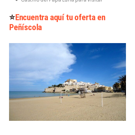
⭐
Encuentra aquí tu oferta en
Peñíscola