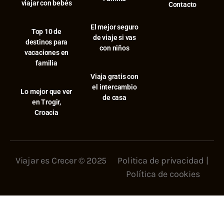
viajar con bebés
Contacto
El mejor seguro
⁠Top 10 de
de viaje si vas
destinos para
con niños
vacaciones en
familia
Viaja gratis con
el intercambio
⁠Lo mejor que ver
de casa
en Trogir,
Croacia
Viajar es Crecer © 2025
Politica de privacidad
|
Política de cookies