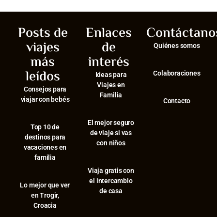
Posts de
Enlaces
Contáctano
viajes
de
Quiénes somos
más
interés
leídos
Colaboraciones
Ideas para
Viajes en
Consejos para
Familia
viajar con bebés
Contacto
El mejor seguro
⁠Top 10 de
de viaje si vas
destinos para
con niños
vacaciones en
familia
Viaja gratis con
el intercambio
⁠Lo mejor que ver
de casa
en Trogir,
Croacia